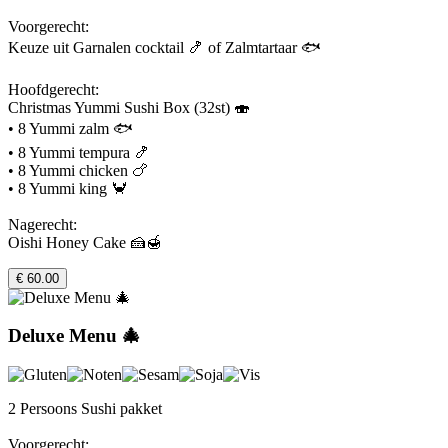
Voorgerecht:
Keuze uit Garnalen cocktail 🍤 of Zalmtartaar 🐟
Hoofdgerecht:
Christmas Yummi Sushi Box (32st) 🍣
• 8 Yummi zalm 🐟
• 8 Yummi tempura 🍤
• 8 Yummi chicken 🍗
• 8 Yummi king 🦀
Nagerecht:
Oishi Honey Cake 🍰🍯
€ 60.00
Deluxe Menu 🎄
2 Persoons Sushi pakket
Voorgerecht: