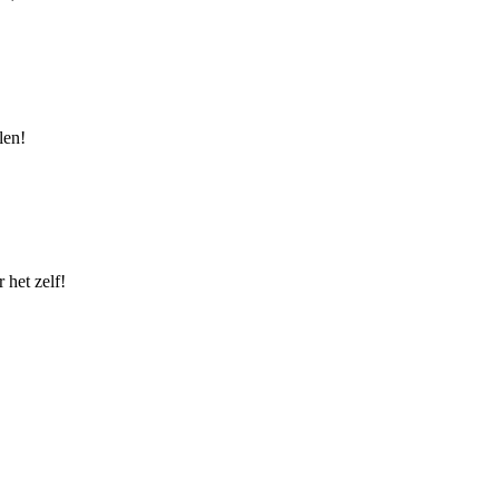
len!
 het zelf!