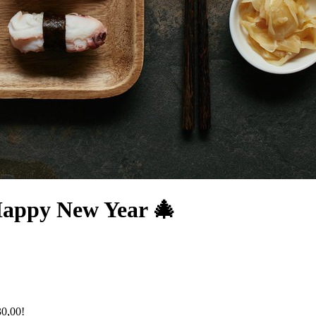
Happy New Year 🎄
30,00!