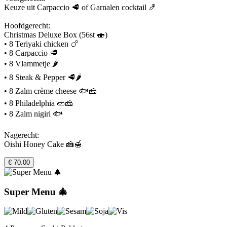
Keuze uit Carpaccio 🥩 of Garnalen cocktail 🍤
Hoofdgerecht:
Christmas Deluxe Box (56st 🍣)
• 8 Teriyaki chicken 🍗
• 8 Carpaccio 🥩
• 8 Vlammetje 🌶️
• 8 Steak & Pepper 🥩🌶️
• 8 Zalm crème cheese 🐟🧀
• 8 Philadelphia 🥒🧀
• 8 Zalm nigiri 🐟
Nagerecht:
Oishi Honey Cake 🍰🍯
€ 70.00
Super Menu 🎄