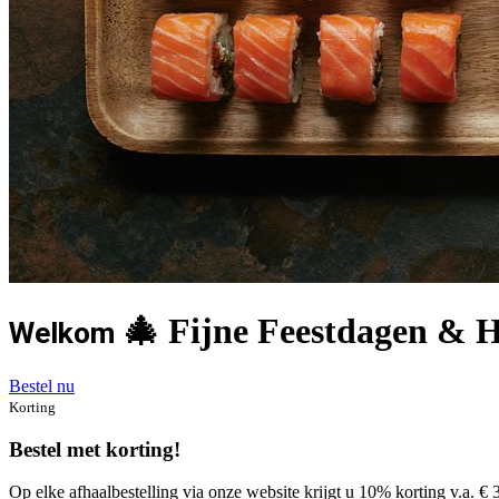
🎄 Fijne Feestdagen & 
Welkom
Bestel nu
Korting
Bestel met korting!
Op elke afhaalbestelling via onze website krijgt u 10% korting v.a. € 